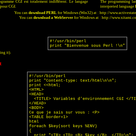
ogramme CGI est totalement indifférent. Le langage
The programming lan
 pour CGI.
interpreted language
You can
download PERL
for Windows (Win32) at :
http://www.activestat
You can
download a WebServer
for Windows at :
http://www.xitami.c
#!/usr/bin/perl
print "Bienvenue sous Perl !\n"
ng it).
t
#!/usr/bin/perl
print "Content-type: text/html\n\n";
print <<html;
<HTML>
<HEAD>
<TITLE> Variables d'environnement CGI </TI
</HEAD>
<BODY>
Ce que je sais sur vous : <P>
<TABLE border=1>
html
foreach $key(sort keys %ENV)
{
print "<TR> <TD> <B> $key </B> </TD>\n";