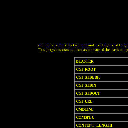
and then execute it by the command : perl mytest.pl > mypa
This program shows out the caracteristic of the user's comp
BLASTER
CGI_ROOT
CGI_STDERR
CGI_STDIN
CGI_STDOUT
CGI_URL
CMDLINE
COMSPEC
CONTENT_LENGTH