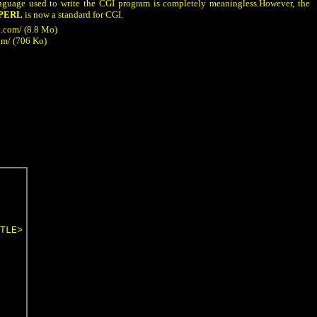
guage used to write the CGI program is completely meaningless.
However, the
PERL
is now a standard for CGI.
e.com/
(8.8 Mo)
om/
(706 Ko)
TLE>