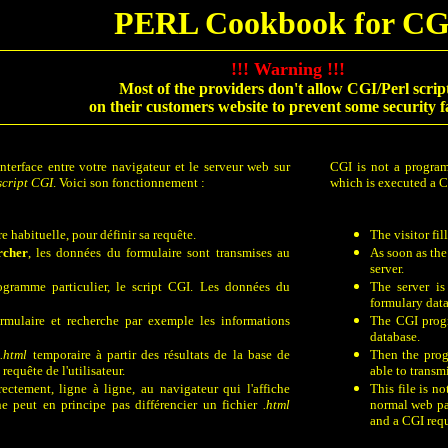
PERL Cookbook for CG
!!! Warning !!!
Most of the providers don't allow CGI/Perl scrip
on their customers website to prevent some security fa
nterface entre votre navigateur
et le serveur web sur
CGI is not a progra
script CGI
. Voici son fonctionnement :
which is executed a 
 habituelle, pour définir sa requête.
The visitor fi
rcher
, les données du formulaire sont transmises au
As soon as the
server.
ogramme particulier, le script CGI.
Les données du
The server is
formulary data
rmulaire et recherche par exemple
les informations
The CGI progr
database.
r
.html
temporaire à partir des résultats de
la base de
Then the pro
requête de l'utilisateur.
able to transmi
rectement, ligne à ligne, au navigateur qui l'affiche
This file is no
 peut en principe pas différencier un fichier
.html
normal web p
and a CGI requ