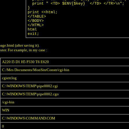
print " <TD> $ENV{$key} </TD> </TR>\n";
}
print <<html;
</TABLE>
</BODY>
</HTML>
html
exit;
ge.html (after saving it).
uter. For example, in my case :
A220 I5 D1 H5 P330 T6 E620
C:/Mes Documents/MonSiteConstr/cgi-bin
cgierr.log
C:\WINDOWS\TEMP\pipe0002.cgi
C:\WINDOWS\TEMP\pipe0002.cgo
/cgi-bin
WIN
C:\WINDOWS\COMMAND.COM
0