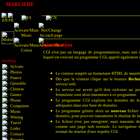
MARLIERE
Introduction
CGI n'est pas un langage de programmation, mais une i
lequel est exécuté un programme CGI, appelé
également
SiteMap
Sylvain
Photos
Le visiteur remplit un formulaire HTML de manière
France
Dès que le visiteur clique sur le bouton
Reche
Grenoble
serveur web.
Chinese
Le serveur est averti qu'il doit exécuter un pr
Games
formulaire sont alors transmises à ce programme.
Phone
Le programme CGI exploite les données du fo
adéquates dans une base de données.
Computers
Le programme génère alors un
nouveau
fichie
Music
données, pour pouvoir transmettre le résultat de la 
Writing
Le fichier n'est pas enregistré, mais transmis di
Travel
comme une
page web normale. Le navigateur ne
Links
normal du résultat d'une requête CGI.
Contact
Resume