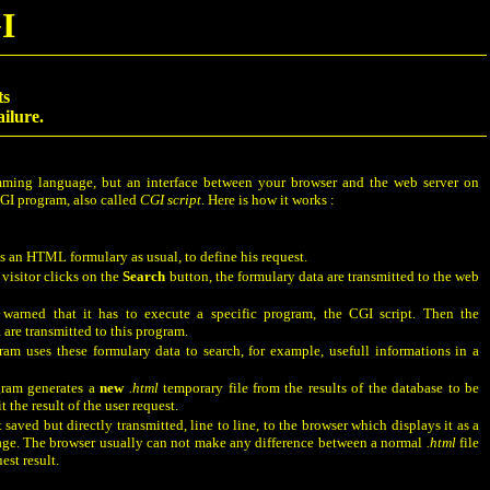
I
ts
ilure.
mming language, but an interface between your browser and the web server on
CGI program,
also called
CGI script
. Here is how it works :
lls an HTML formulary as usual, to define his request.
 visitor clicks on the
Search
button, the formulary data are transmitted to the web
 warned that it has to execute a specific program, the CGI script.
Then the
 are transmitted to this program.
am uses these formulary data to search, for example, usefull informations in a
gram generates a
new
.html
temporary file
from the results of the database to be
t the result of the user request.
t saved but directly transmitted, line to line, to the browser which displays it as a
age.
The browser usually can not make any difference between a normal
.html
file
est result.