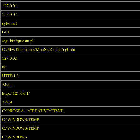
127.0.0.1
127.0.0.1
sylvmarl
GET
/cgi-bin/quiestu.pl
C:/Mes Documents/MonSiteConstr/cgi-bin
127.0.0.1
80
HTTP/1.0
Xitami
http://127.0.0.1/
2.4d9
C:\PROGRA~1\CREATIVE\CTSND
C:\WINDOWS\TEMP
C:\WINDOWS\TEMP
C:\WINDOWS