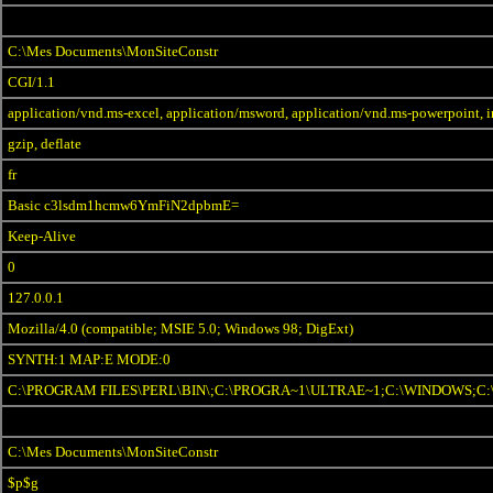
C:\Mes Documents\MonSiteConstr
CGI/1.1
application/vnd.ms-excel, application/msword, application/vnd.ms-powerpoint, i
gzip, deflate
fr
Basic c3lsdm1hcmw6YmFiN2dpbmE=
Keep-Alive
0
127.0.0.1
Mozilla/4.0 (compatible; MSIE 5.0; Windows 98; DigExt)
SYNTH:1 MAP:E MODE:0
C:\PROGRAM FILES\PERL\BIN\;C:\PROGRA~1\ULTRAE~1;C:\WINDOWS
C:\Mes Documents\MonSiteConstr
$p$g